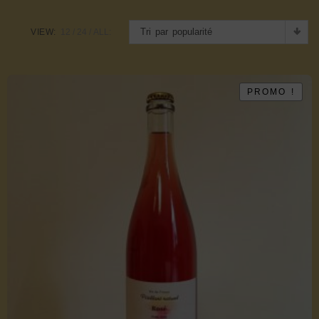
Tri par popularité
VIEW:
12
24
ALL:
PROMO !
PROMO !