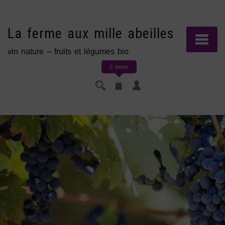
Skip
to
content
La ferme aux mille abeilles
vin nature – fruits et légumes bio
0 items