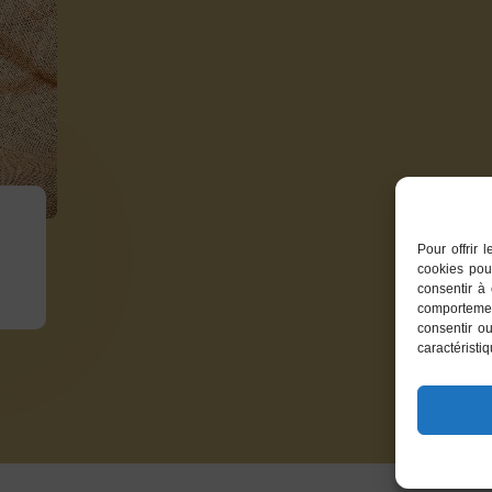
Pour offrir 
cookies pou
consentir à
comportemen
consentir ou
caractéristi