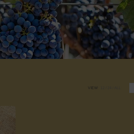
VIEW:
12
24
ALL: