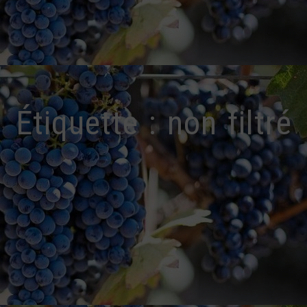
Étiquette :
non filtré