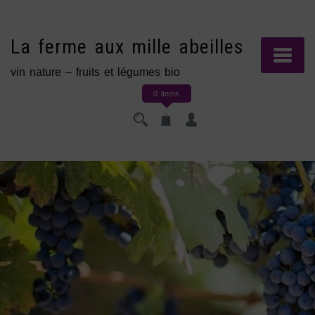
Skip
to
content
La ferme aux mille abeilles
vin nature – fruits et légumes bio
0 items