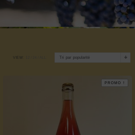
Tri par popularité
VIEW:
12
24
ALL:
PROMO !
PROMO !