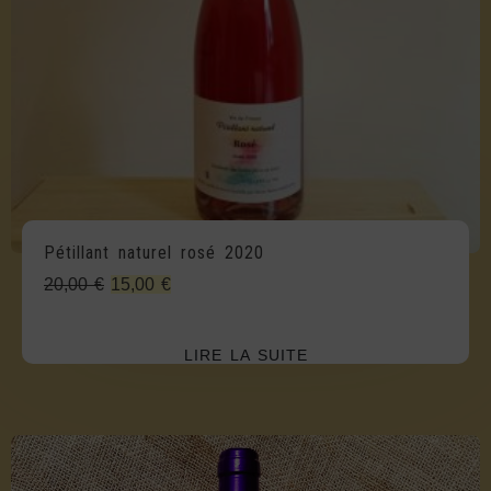
Pétillant naturel rosé 2020
Le
Le
20,00
€
15,00
€
prix
prix
initial
actuel
LIRE LA SUITE
était :
est :
20,00 €.
15,00 €.